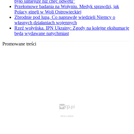
było silniejsze niż chęć odwetu”
Przełomowe badania na Wołyniu. Medyk sprawdzi, jak
Polacy ginęli w Woli Ostrowieckiej
Zbrodnie pod lupą. Co naprawdę wiedzieli Niemcy o
własnych działaniach wojennych
Rzeź wołyńska. IPN Ukrainy: Zgody na kolejne ekshumacje
będą wydawane natychmiast
Promowane treści