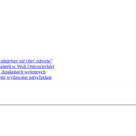
silniejsze niż chęć odwetu”
ginęli w Woli Ostrowieckiej
 działaniach wojennych
będą wydawane natychmiast