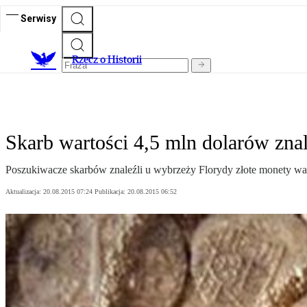
Serwisy
R
zecz o Historii
Skarb wartości 4,5 mln dolarów zna
Poszukiwacze skarbów znaleźli u wybrzeży Florydy złote monety war
Aktualizacja:
20.08.2015 07:24
Publikacja:
20.08.2015 06:52