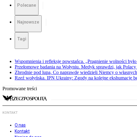
Polecane
Najnowsze
Tagi
Wspomnienia i refleksje powstańca. „Pragnienie wolności było 
Przełomowe badania na Wołyniu. Medyk sprawdzi, jak Polacy 
Zbrodnie pod lupą. Co naprawdę wiedzieli Niemcy o własnych
Rzeź wołyńska. IPN Ukrainy: Zgody na kolejne ekshumacje 
Promowane treści
KONTAKT
O nas
Kontakt