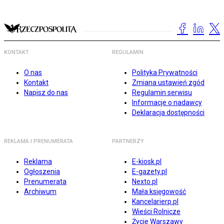
KONTAKT
REGULAMIN
O nas
Polityka Prywatności
Kontakt
Zmiana ustawień zgód
Napisz do nas
Regulamin serwisu
Informacje o nadawcy
Deklaracja dostępności
REKLAMA I PRENUMERATA
PARTNERZY
Reklama
E-kiosk.pl
Ogłoszenia
E-gazety.pl
Prenumerata
Nexto.pl
Archiwum
Mała księgowość
Kancelarierp.pl
Wieści Rolnicze
Życie Warszawy