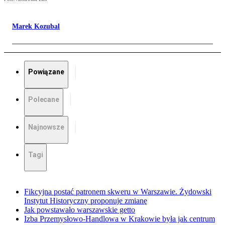
Marek Kozubal
Powiązane
Polecane
Najnowsze
Tagi
Fikcyjna postać patronem skweru w Warszawie. Żydowski
Instytut Historyczny proponuje zmianę
Jak powstawało warszawskie getto
Izba Przemysłowo-Handlowa w Krakowie była jak centrum