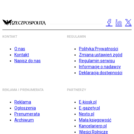
KONTAKT
REGULAMIN
O nas
Polityka Prywatności
Kontakt
Zmiana ustawień zgód
Napisz do nas
Regulamin serwisu
Informacje o nadawcy
Deklaracja dostępności
REKLAMA I PRENUMERATA
PARTNERZY
Reklama
E-kiosk.pl
Ogłoszenia
E-gazety.pl
Prenumerata
Nexto.pl
Archiwum
Mała księgowość
Kancelarierp.pl
Wieści Rolnicze