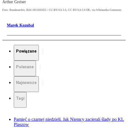
Arthur Greiser
Foto: Bundesarchiv, Bild 183-E05455 / CC-BY-SA 3.0, CC BY-SA 3.0 DE, via Wikimedia Commons
Marek Kozubal
Powiązane
Polecane
Najnowsze
Tagi
Pamięć o czarnej niedzieli. Jak Niemcy zacierali ślady po KL
Plaszow