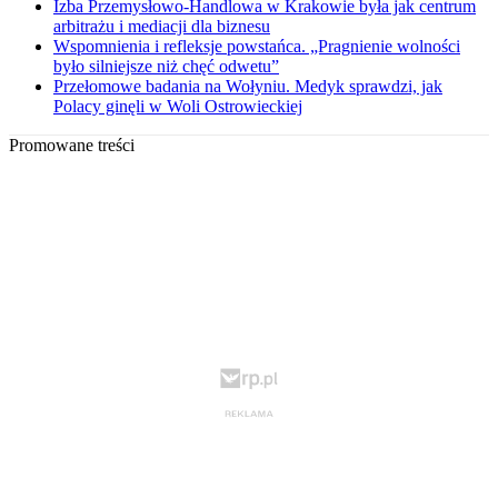
Izba Przemysłowo-Handlowa w Krakowie była jak centrum
arbitrażu i mediacji dla biznesu
Wspomnienia i refleksje powstańca. „Pragnienie wolności
było silniejsze niż chęć odwetu”
Przełomowe badania na Wołyniu. Medyk sprawdzi, jak
Polacy ginęli w Woli Ostrowieckiej
Promowane treści