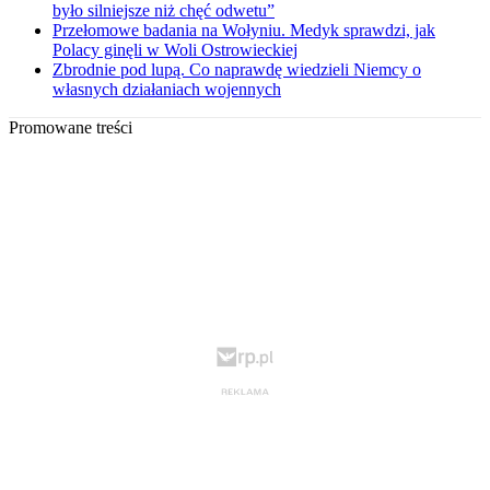
było silniejsze niż chęć odwetu”
Przełomowe badania na Wołyniu. Medyk sprawdzi, jak
Polacy ginęli w Woli Ostrowieckiej
Zbrodnie pod lupą. Co naprawdę wiedzieli Niemcy o
własnych działaniach wojennych
Promowane treści