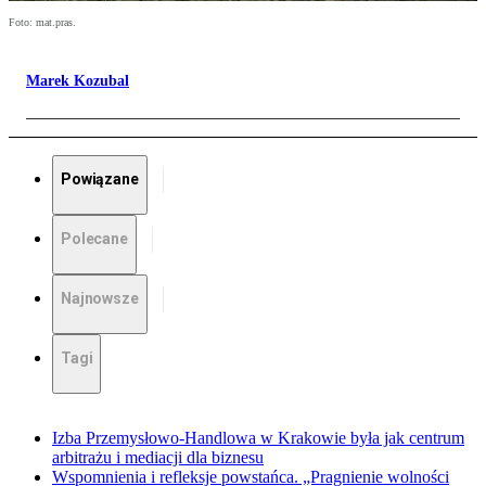
Foto: mat.pras.
Marek Kozubal
Powiązane
Polecane
Najnowsze
Tagi
Izba Przemysłowo-Handlowa w Krakowie była jak centrum
arbitrażu i mediacji dla biznesu
Wspomnienia i refleksje powstańca. „Pragnienie wolności