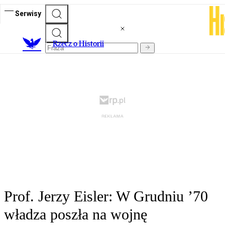
Serwisy
R
zecz o Historii
Prof. Jerzy Eisler: W Grudniu ’70
władza poszła na wojnę