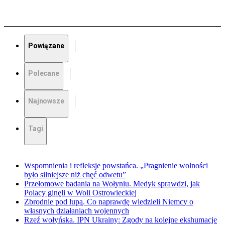
Powiązane
Polecane
Najnowsze
Tagi
Wspomnienia i refleksje powstańca. „Pragnienie wolności
było silniejsze niż chęć odwetu”
Przełomowe badania na Wołyniu. Medyk sprawdzi, jak
Polacy ginęli w Woli Ostrowieckiej
Zbrodnie pod lupą. Co naprawdę wiedzieli Niemcy o
własnych działaniach wojennych
Rzeź wołyńska. IPN Ukrainy: Zgody na kolejne ekshumacje