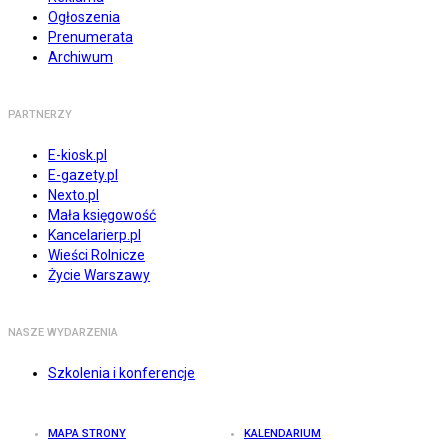
Ogłoszenia
Prenumerata
Archiwum
PARTNERZY
E-kiosk.pl
E-gazety.pl
Nexto.pl
Mała księgowość
Kancelarierp.pl
Wieści Rolnicze
Życie Warszawy
NASZE WYDARZENIA
Szkolenia i konferencje
MAPA STRONY
KALENDARIUM