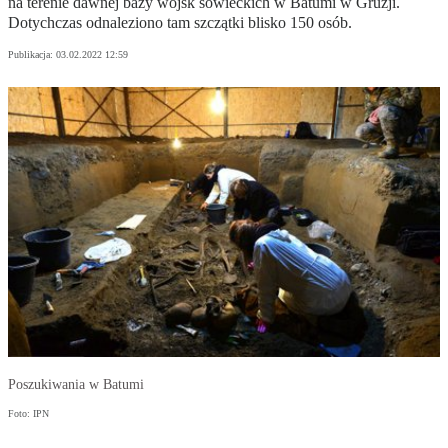
na terenie dawnej bazy wojsk sowieckich w Batumi w Gruzji.
Dotychczas odnaleziono tam szczątki blisko 150 osób.
Publikacja:
03.02.2022 12:59
Poszukiwania w Batumi
Foto: IPN