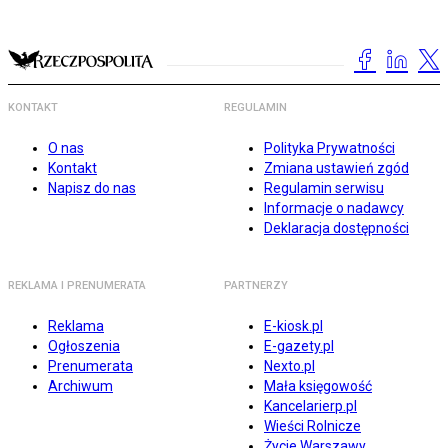
KONTAKT
REGULAMIN
O nas
Polityka Prywatności
Kontakt
Zmiana ustawień zgód
Napisz do nas
Regulamin serwisu
Informacje o nadawcy
Deklaracja dostępności
REKLAMA I PRENUMERATA
PARTNERZY
Reklama
E-kiosk.pl
Ogłoszenia
E-gazety.pl
Prenumerata
Nexto.pl
Archiwum
Mała księgowość
Kancelarierp.pl
Wieści Rolnicze
Życie Warszawy