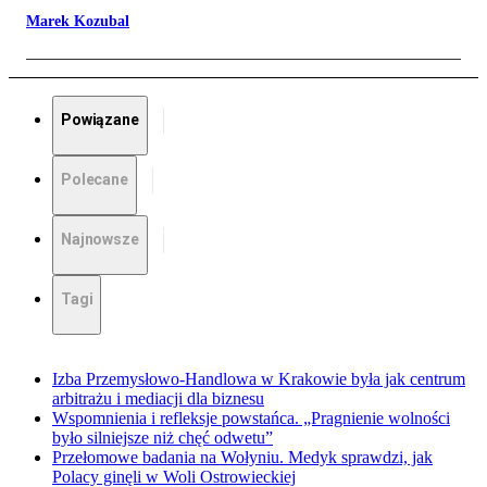
Marek Kozubal
Powiązane
Polecane
Najnowsze
Tagi
Izba Przemysłowo-Handlowa w Krakowie była jak centrum
arbitrażu i mediacji dla biznesu
Wspomnienia i refleksje powstańca. „Pragnienie wolności
było silniejsze niż chęć odwetu”
Przełomowe badania na Wołyniu. Medyk sprawdzi, jak
Polacy ginęli w Woli Ostrowieckiej