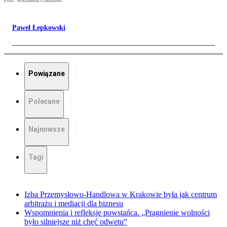
Foto: Wikimedia Commons
Paweł Łepkowski
Powiązane
Polecane
Najnowsze
Tagi
Izba Przemysłowo-Handlowa w Krakowie była jak centrum
arbitrażu i mediacji dla biznesu
Wspomnienia i refleksje powstańca. „Pragnienie wolności
było silniejsze niż chęć odwetu”