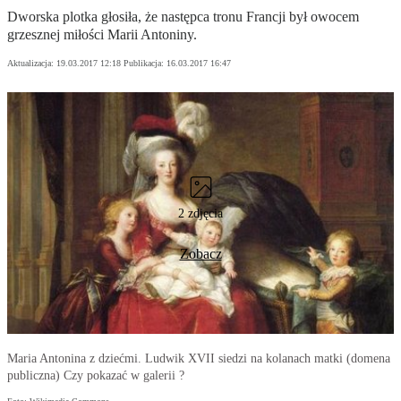
Dworska plotka głosiła, że następca tronu Francji był owocem
grzesznej miłości Marii Antoniny.
Aktualizacja:
19.03.2017 12:18
Publikacja:
16.03.2017 16:47
2 zdjęcia
Zobacz
Maria Antonina z dziećmi. Ludwik XVII siedzi na kolanach matki (domena
publiczna) Czy pokazać w galerii ?