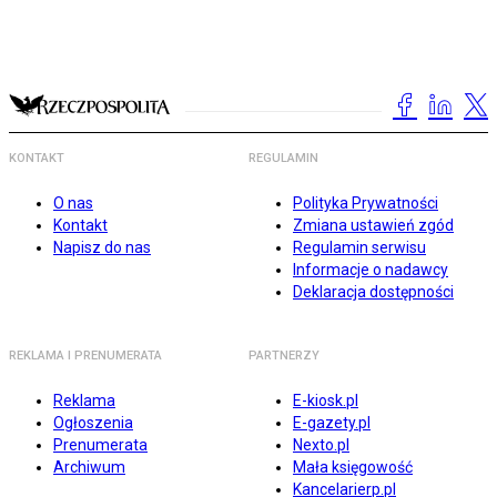
KONTAKT
REGULAMIN
O nas
Polityka Prywatności
Kontakt
Zmiana ustawień zgód
Napisz do nas
Regulamin serwisu
Informacje o nadawcy
Deklaracja dostępności
REKLAMA I PRENUMERATA
PARTNERZY
Reklama
E-kiosk.pl
Ogłoszenia
E-gazety.pl
Prenumerata
Nexto.pl
Archiwum
Mała księgowość
Kancelarierp.pl