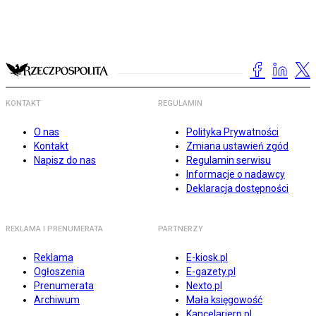
KONTAKT
REGULAMIN
O nas
Polityka Prywatności
Kontakt
Zmiana ustawień zgód
Napisz do nas
Regulamin serwisu
Informacje o nadawcy
Deklaracja dostępności
REKLAMA I PRENUMERATA
PARTNERZY
Reklama
E-kiosk.pl
Ogłoszenia
E-gazety.pl
Prenumerata
Nexto.pl
Archiwum
Mała księgowość
Kancelarierp.pl