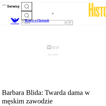
Serwisy
R
zecz o Historii
Barbara Blida: Twarda dama w
męskim zawodzie