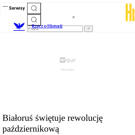
Serwisy
R
zecz o Historii
Białoruś świętuje rewolucję
październikową