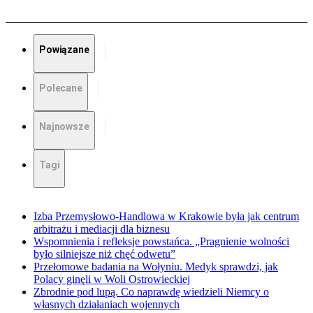
Powiązane
Polecane
Najnowsze
Tagi
Izba Przemysłowo-Handlowa w Krakowie była jak centrum
arbitrażu i mediacji dla biznesu
Wspomnienia i refleksje powstańca. „Pragnienie wolności
było silniejsze niż chęć odwetu”
Przełomowe badania na Wołyniu. Medyk sprawdzi, jak
Polacy ginęli w Woli Ostrowieckiej
Zbrodnie pod lupą. Co naprawdę wiedzieli Niemcy o
własnych działaniach wojennych