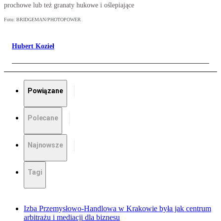
prochowe lub też granaty hukowe i oślepiające
Foto: BRIDGEMAN/PHOTOPOWER
Hubert Kozieł
Powiązane
Polecane
Najnowsze
Tagi
Izba Przemysłowo-Handlowa w Krakowie była jak centrum
arbitrażu i mediacji dla biznesu