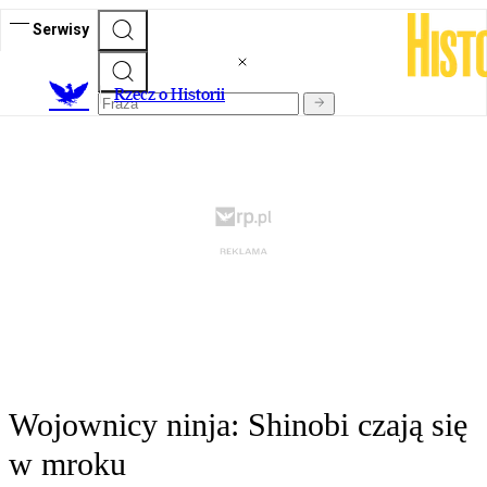
Serwisy
R
zecz o Historii
Wojownicy ninja: Shinobi czają się
w mroku