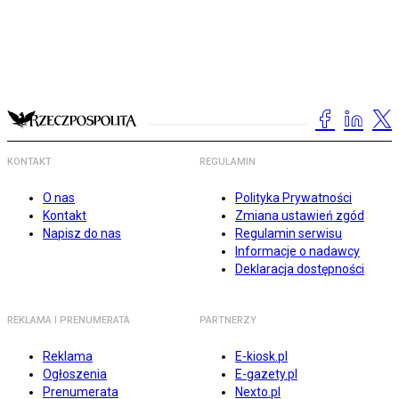
KONTAKT
REGULAMIN
O nas
Polityka Prywatności
Kontakt
Zmiana ustawień zgód
Napisz do nas
Regulamin serwisu
Informacje o nadawcy
Deklaracja dostępności
REKLAMA I PRENUMERATA
PARTNERZY
Reklama
E-kiosk.pl
Ogłoszenia
E-gazety.pl
Prenumerata
Nexto.pl