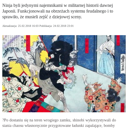
Ninja byli jedynymi najemnikami w militarnej historii dawnej
Japonii. Funkcjonowali na obrzeżach systemu feudalnego i to
sprawiło, że musieli zejść z dziejowej sceny.
Aktualizacja:
25.02.2018 16:03
Publikacja:
24.02.2018 23:01
?Po dostaniu się na teren wrogiego zamku, shinobi wykorzystywali do
siania chaosu własnoręcznie przygotowane ładunki zapalające, bomby