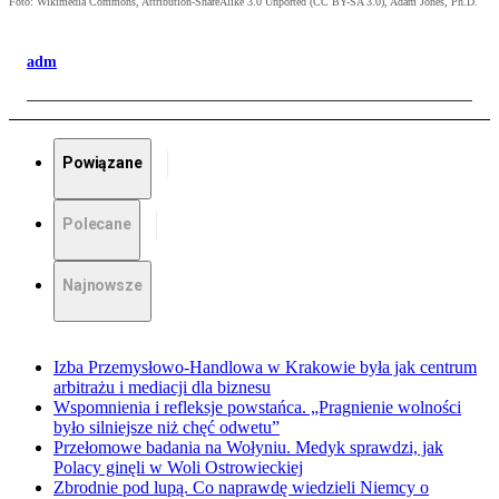
Foto: Wikimedia Commons, Attribution-ShareAlike 3.0 Unported (CC BY-SA 3.0), Adam Jones, Ph.D.
adm
Powiązane
Polecane
Najnowsze
Izba Przemysłowo-Handlowa w Krakowie była jak centrum
arbitrażu i mediacji dla biznesu
Wspomnienia i refleksje powstańca. „Pragnienie wolności
było silniejsze niż chęć odwetu”
Przełomowe badania na Wołyniu. Medyk sprawdzi, jak
Polacy ginęli w Woli Ostrowieckiej
Zbrodnie pod lupą. Co naprawdę wiedzieli Niemcy o