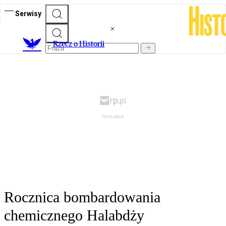
Serwisy
R
zecz o Historii
Rocznica bombardowania
chemicznego Halabdży