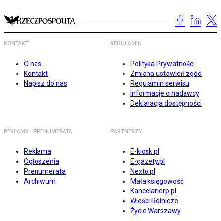
KONTAKT
REGULAMIN
O nas
Polityka Prywatności
Kontakt
Zmiana ustawień zgód
Napisz do nas
Regulamin serwisu
Informacje o nadawcy
Deklaracja dostępności
REKLAMA I PRENUMERATA
PARTNERZY
Reklama
E-kiosk.pl
Ogłoszenia
E-gazety.pl
Prenumerata
Nexto.pl
Archiwum
Mała księgowość
Kancelarierp.pl
Wieści Rolnicze
Życie Warszawy