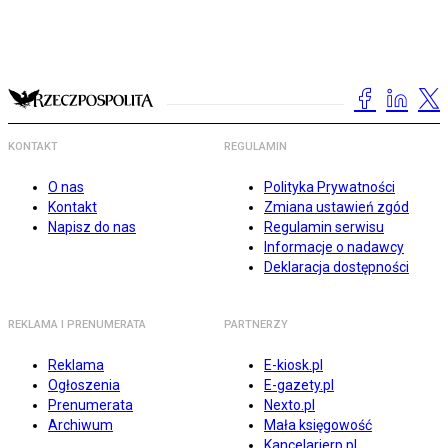
KONTAKT
REGULAMIN
O nas
Polityka Prywatności
Kontakt
Zmiana ustawień zgód
Napisz do nas
Regulamin serwisu
Informacje o nadawcy
Deklaracja dostępności
REKLAMA I PRENUMERATA
PARTNERZY
Reklama
E-kiosk.pl
Ogłoszenia
E-gazety.pl
Prenumerata
Nexto.pl
Archiwum
Mała księgowość
Kancelarierp.pl