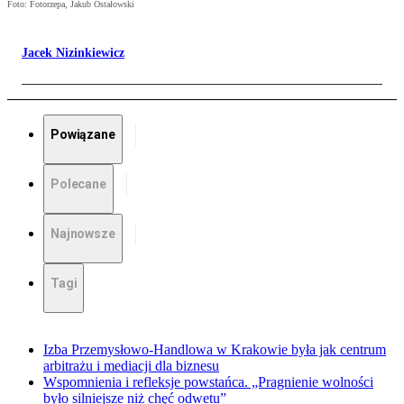
Foto: Fotorzepa, Jakub Ostałowski
Jacek Nizinkiewicz
Powiązane
Polecane
Najnowsze
Tagi
Izba Przemysłowo-Handlowa w Krakowie była jak centrum
arbitrażu i mediacji dla biznesu
Wspomnienia i refleksje powstańca. „Pragnienie wolności
było silniejsze niż chęć odwetu”