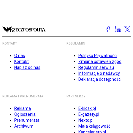
KONTAKT
REGULAMIN
O nas
Polityka Prywatności
Kontakt
Zmiana ustawień zgód
Napisz do nas
Regulamin serwisu
Informacje o nadawcy
Deklaracja dostępności
REKLAMA I PRENUMERATA
PARTNERZY
Reklama
E-kiosk.pl
Ogłoszenia
E-gazety.pl
Prenumerata
Nexto.pl
Archiwum
Mała księgowość
Kancelarierp.pl