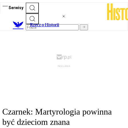
Serwisy
R
zecz o Historii
Czarnek: Martyrologia powinna
być dzieciom znana