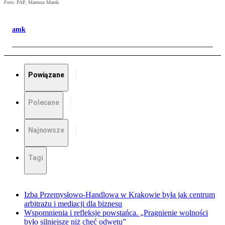
Foto: PAP, Mateusz Marek
amk
Powiązane
Polecane
Najnowsze
Tagi
Izba Przemysłowo-Handlowa w Krakowie była jak centrum
arbitrażu i mediacji dla biznesu
Wspomnienia i refleksje powstańca. „Pragnienie wolności
było silniejsze niż chęć odwetu”