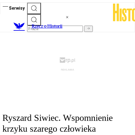
Serwisy
R
zecz o Historii
Ryszard Siwiec. Wspomnienie
krzyku szarego człowieka