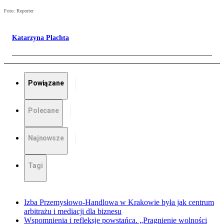
Foto: Reporter
Katarzyna Plachta
Powiązane
Polecane
Najnowsze
Tagi
Izba Przemysłowo-Handlowa w Krakowie była jak centrum
arbitrażu i mediacji dla biznesu
Wspomnienia i refleksje powstańca. „Pragnienie wolności