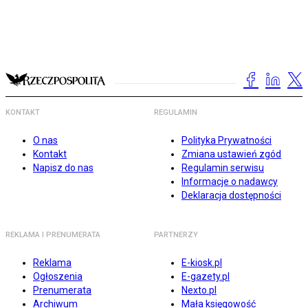
KONTAKT
REGULAMIN
O nas
Polityka Prywatności
Kontakt
Zmiana ustawień zgód
Napisz do nas
Regulamin serwisu
Informacje o nadawcy
Deklaracja dostępności
REKLAMA I PRENUMERATA
PARTNERZY
Reklama
E-kiosk.pl
Ogłoszenia
E-gazety.pl
Prenumerata
Nexto.pl
Archiwum
Mała księgowość