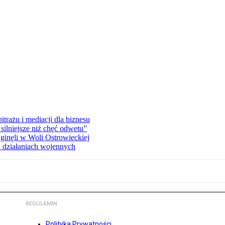
rażu i mediacji dla biznesu
silniejsze niż chęć odwetu”
ginęli w Woli Ostrowieckiej
 działaniach wojennych
REGULAMIN
Polityka Prywatności