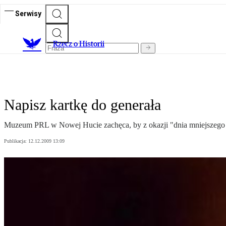
Serwisy
R
zecz o Historii
Napisz kartkę do generała
Muzeum PRL w Nowej Hucie zachęca, by z okazji "dnia mniejszego zła
Publikacja:
12.12.2009 13:09