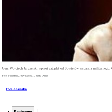
Gen. Wojciech Jaruzelski wprost zażądał od Sowietów wsparcia militarnego. 
Foto: Fotorzepa, Jerzy Dudek JD Jerzy Dudek
Ewa Łosińska
Powiązane