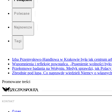
Polecane
Najnowsze
Tagi
Izba Przemysłowo-Handlowa w Krakowie była jak centrum arbit
Wspomnienia i refleksje powstańca. „Pragnienie wolności było 
Przełomowe badania na Wołyniu. Medyk sprawdzi, jak Polacy 
Zbrodnie pod lupą. Co naprawdę wiedzieli Niemcy o własnych
Promowane treści
KONTAKT
O nas