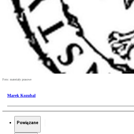
Foto: materiały prasowe
Marek Kozubal
Powiązane