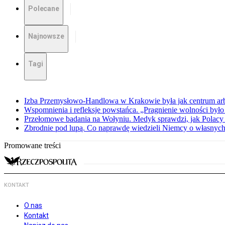
Polecane
Najnowsze
Tagi
Izba Przemysłowo-Handlowa w Krakowie była jak centrum arbit
Wspomnienia i refleksje powstańca. „Pragnienie wolności było 
Przełomowe badania na Wołyniu. Medyk sprawdzi, jak Polacy 
Zbrodnie pod lupą. Co naprawdę wiedzieli Niemcy o własnych
Promowane treści
KONTAKT
O nas
Kontakt