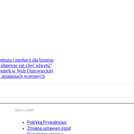
rażu i mediacji dla biznesu
silniejsze niż chęć odwetu”
ginęli w Woli Ostrowieckiej
 działaniach wojennych
REGULAMIN
Polityka Prywatności
Zmiana ustawień zgód