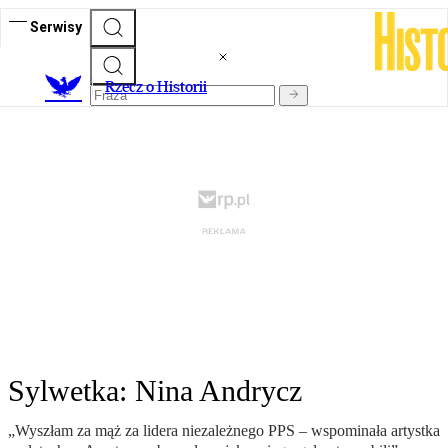
Serwisy
R
zecz o Historii
Sylwetka: Nina Andrycz
„Wyszłam za mąż za lidera niezależnego PPS – wspominała artystka