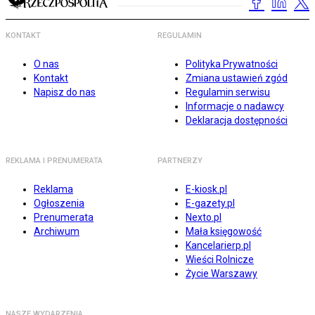
KONTAKT
REGULAMIN
O nas
Polityka Prywatności
Kontakt
Zmiana ustawień zgód
Napisz do nas
Regulamin serwisu
Informacje o nadawcy
Deklaracja dostępności
REKLAMA I PRENUMERATA
PARTNERZY
Reklama
E-kiosk.pl
Ogłoszenia
E-gazety.pl
Prenumerata
Nexto.pl
Archiwum
Mała księgowość
Kancelarierp.pl
Wieści Rolnicze
Życie Warszawy
NASZE WYDARZENIA