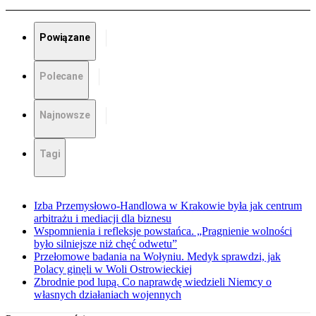
Powiązane
Polecane
Najnowsze
Tagi
Izba Przemysłowo-Handlowa w Krakowie była jak centrum
arbitrażu i mediacji dla biznesu
Wspomnienia i refleksje powstańca. „Pragnienie wolności
było silniejsze niż chęć odwetu”
Przełomowe badania na Wołyniu. Medyk sprawdzi, jak
Polacy ginęli w Woli Ostrowieckiej
Zbrodnie pod lupą. Co naprawdę wiedzieli Niemcy o
własnych działaniach wojennych