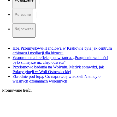
Powiązane
Polecane
Najnowsze
Izba Przemysłowo-Handlowa w Krakowie była jak centrum
arbitrażu i mediacji dla biznesu
Wspomnienia i refleksje powstańca. „Pragnienie wolności
było silniejsze niż chęć odwetu”
Przełomowe badania na Wołyniu. Medyk sprawdzi, jak
Polacy ginęli w Woli Ostrowieckiej
Zbrodnie pod lupą. Co naprawdę wiedzieli Niemcy o
własnych działaniach wojennych
Promowane treści