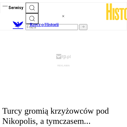
Serwisy
R
zecz o Historii
Turcy gromią krzyżowców pod
Nikopolis, a tymczasem...