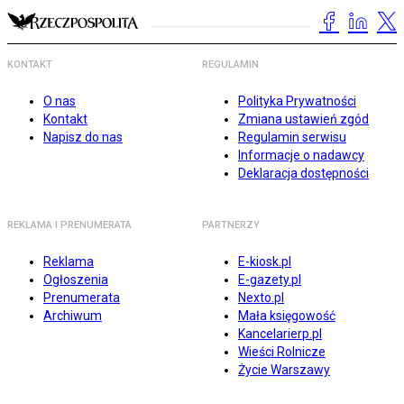
KONTAKT
REGULAMIN
O nas
Polityka Prywatności
Kontakt
Zmiana ustawień zgód
Napisz do nas
Regulamin serwisu
Informacje o nadawcy
Deklaracja dostępności
REKLAMA I PRENUMERATA
PARTNERZY
Reklama
E-kiosk.pl
Ogłoszenia
E-gazety.pl
Prenumerata
Nexto.pl
Archiwum
Mała księgowość
Kancelarierp.pl
Wieści Rolnicze
Życie Warszawy