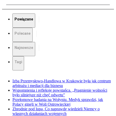
Powiązane
Polecane
Najnowsze
Tagi
Izba Przemysłowo-Handlowa w Krakowie była jak centrum
arbitrażu i mediacji dla biznesu
Wspomnienia i refleksje powstańca. „Pragnienie wolności
było silniejsze niż chęć odwetu”
Przełomowe badania na Wołyniu. Medyk sprawdzi, jak
Polacy ginęli w Woli Ostrowieckiej
Zbrodnie pod lupą. Co naprawdę wiedzieli Niemcy o
własnych działaniach wojennych