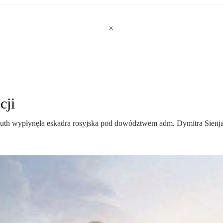
cji
outh wypłynęła eskadra rosyjska pod dowództwem adm. Dymitra Sienj