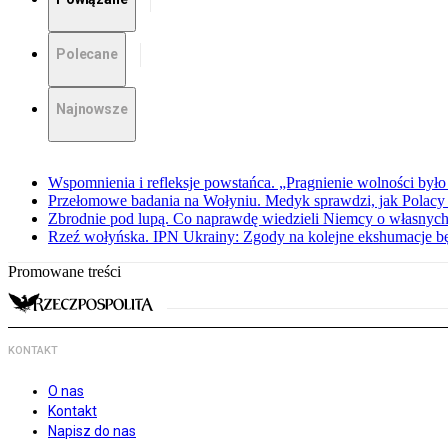
Polecane
Najnowsze
Wspomnienia i refleksje powstańca. „Pragnienie wolności było 
Przełomowe badania na Wołyniu. Medyk sprawdzi, jak Polacy 
Zbrodnie pod lupą. Co naprawdę wiedzieli Niemcy o własnych
Rzeź wołyńska. IPN Ukrainy: Zgody na kolejne ekshumacje 
Promowane treści
KONTAKT
O nas
Kontakt
Napisz do nas