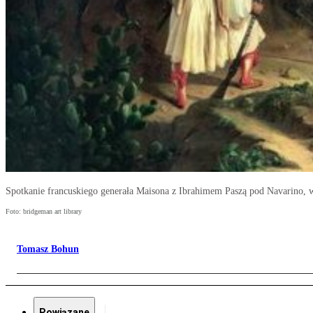
Spotkanie francuskiego generała Maisona z Ibrahimem Paszą pod Navarino, wr
Foto: bridgeman art library
Tomasz Bohun
Powiązane