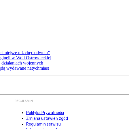
silniejsze niż chęć odwetu”
ginęli w Woli Ostrowieckiej
 działaniach wojennych
będą wydawane natychmiast
REGULAMIN
Polityka Prywatności
Zmiana ustawień zgód
Regulamin serwisu