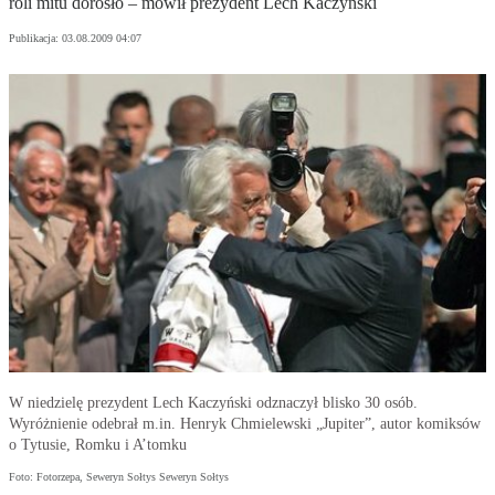
roli mitu dorosło – mówił prezydent Lech Kaczyński
Publikacja:
03.08.2009 04:07
W niedzielę prezydent Lech Kaczyński odznaczył blisko 30 osób.
Wyróżnienie odebrał m.in. Henryk Chmielewski „Jupiter”, autor komiksów
o Tytusie, Romku i A’tomku
Foto: Fotorzepa, Seweryn Sołtys Seweryn Sołtys