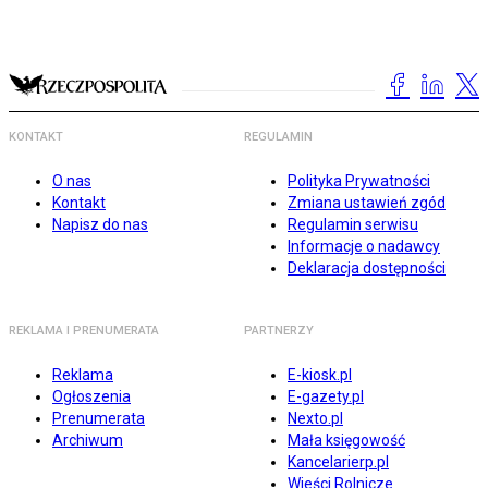
KONTAKT
REGULAMIN
O nas
Polityka Prywatności
Kontakt
Zmiana ustawień zgód
Napisz do nas
Regulamin serwisu
Informacje o nadawcy
Deklaracja dostępności
REKLAMA I PRENUMERATA
PARTNERZY
Reklama
E-kiosk.pl
Ogłoszenia
E-gazety.pl
Prenumerata
Nexto.pl
Archiwum
Mała księgowość
Kancelarierp.pl
Wieści Rolnicze