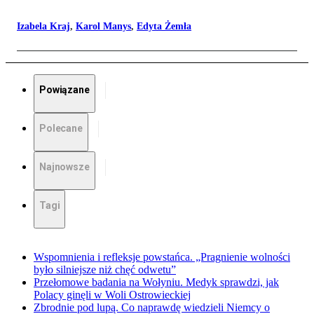
Izabela Kraj
,
Karol Manys
,
Edyta Żemła
Powiązane
Polecane
Najnowsze
Tagi
Wspomnienia i refleksje powstańca. „Pragnienie wolności
było silniejsze niż chęć odwetu”
Przełomowe badania na Wołyniu. Medyk sprawdzi, jak
Polacy ginęli w Woli Ostrowieckiej
Zbrodnie pod lupą. Co naprawdę wiedzieli Niemcy o