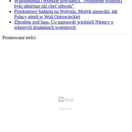
Wspomnienia i refleksje powstańca. „Pragnienie wolności
było silniejsze niż chęć odwetu”
Przełomowe badania na Wołyniu. Medyk sprawdzi, jak
Polacy ginęli w Woli Ostrowieckiej
Zbrodnie pod lupą. Co naprawdę wiedzieli Niemcy o
własnych działaniach wojennych
Promowane treści