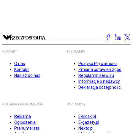
KONTAKT
REGULAMIN
O nas
Polityka Prywatności
Kontakt
Zmiana ustawień zgód
Napisz do nas
Regulamin serwisu
Informacje o nadawcy
Deklaracja dostępności
REKLAMA I PRENUMERATA
PARTNERZY
Reklama
E-kiosk.pl
Ogłoszenia
E-gazety.pl
Prenumerata
Nexto.pl