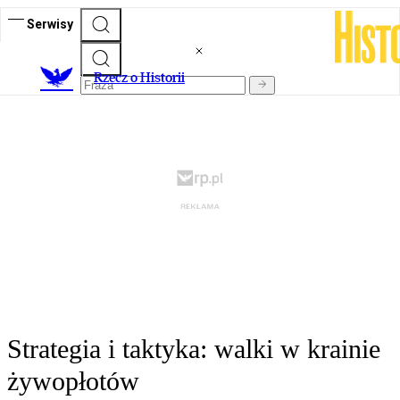
Serwisy
R
zecz o Historii
Strategia i taktyka: walki w krainie
żywopłotów