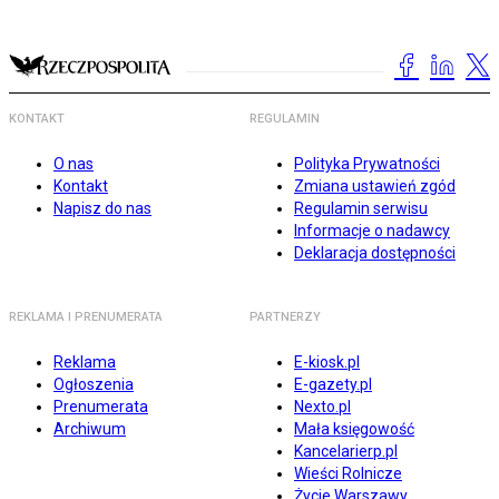
KONTAKT
REGULAMIN
O nas
Polityka Prywatności
Kontakt
Zmiana ustawień zgód
Napisz do nas
Regulamin serwisu
Informacje o nadawcy
Deklaracja dostępności
REKLAMA I PRENUMERATA
PARTNERZY
Reklama
E-kiosk.pl
Ogłoszenia
E-gazety.pl
Prenumerata
Nexto.pl
Archiwum
Mała księgowość
Kancelarierp.pl
Wieści Rolnicze
Życie Warszawy