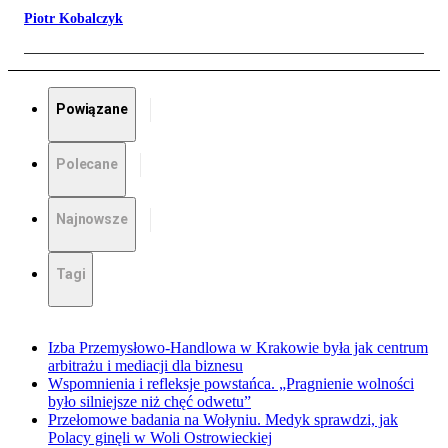
Piotr Kobalczyk
Powiązane
Polecane
Najnowsze
Tagi
Izba Przemysłowo-Handlowa w Krakowie była jak centrum
arbitrażu i mediacji dla biznesu
Wspomnienia i refleksje powstańca. „Pragnienie wolności
było silniejsze niż chęć odwetu”
Przełomowe badania na Wołyniu. Medyk sprawdzi, jak
Polacy ginęli w Woli Ostrowieckiej