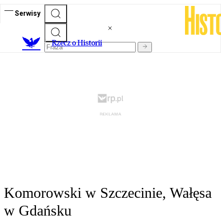
Serwisy
R
zecz o Historii
Komorowski w Szczecinie, Wałęsa
w Gdańsku