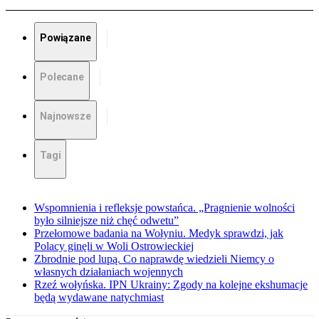
Powiązane
Polecane
Najnowsze
Tagi
Wspomnienia i refleksje powstańca. „Pragnienie wolności
było silniejsze niż chęć odwetu”
Przełomowe badania na Wołyniu. Medyk sprawdzi, jak
Polacy ginęli w Woli Ostrowieckiej
Zbrodnie pod lupą. Co naprawdę wiedzieli Niemcy o
własnych działaniach wojennych
Rzeź wołyńska. IPN Ukrainy: Zgody na kolejne ekshumacje
będą wydawane natychmiast