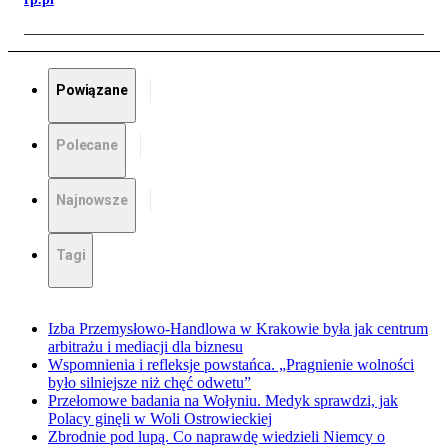
Powiązane
Polecane
Najnowsze
Tagi
Izba Przemysłowo-Handlowa w Krakowie była jak centrum
arbitrażu i mediacji dla biznesu
Wspomnienia i refleksje powstańca. „Pragnienie wolności
było silniejsze niż chęć odwetu”
Przełomowe badania na Wołyniu. Medyk sprawdzi, jak
Polacy ginęli w Woli Ostrowieckiej
Zbrodnie pod lupą. Co naprawdę wiedzieli Niemcy o