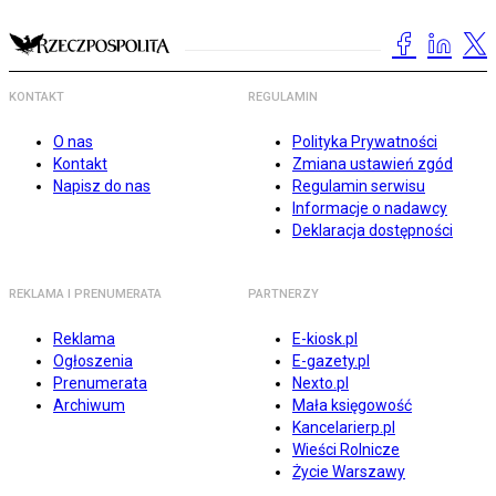
KONTAKT
REGULAMIN
O nas
Polityka Prywatności
Kontakt
Zmiana ustawień zgód
Napisz do nas
Regulamin serwisu
Informacje o nadawcy
Deklaracja dostępności
REKLAMA I PRENUMERATA
PARTNERZY
Reklama
E-kiosk.pl
Ogłoszenia
E-gazety.pl
Prenumerata
Nexto.pl
Archiwum
Mała księgowość
Kancelarierp.pl
Wieści Rolnicze
Życie Warszawy