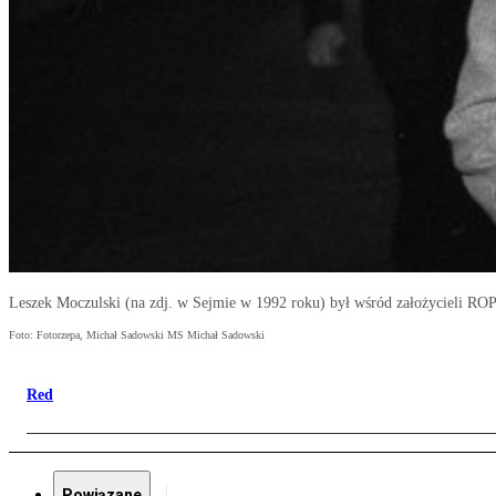
Leszek Moczulski (na zdj. w Sejmie w 1992 roku) był wśród założycieli RO
Foto: Fotorzepa, Michał Sadowski MS Michał Sadowski
Red
Powiązane