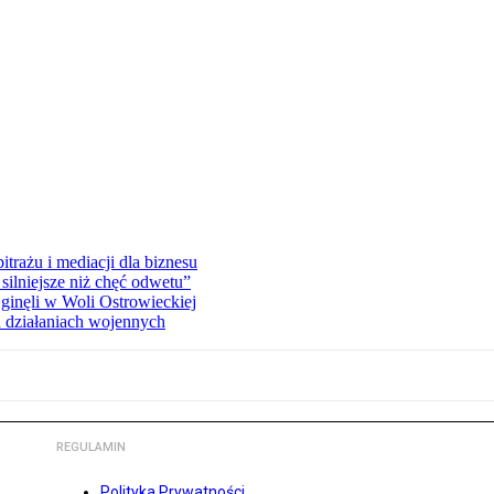
rażu i mediacji dla biznesu
silniejsze niż chęć odwetu”
ginęli w Woli Ostrowieckiej
 działaniach wojennych
REGULAMIN
Polityka Prywatności