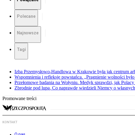
Polecane
Najnowsze
Tagi
Izba Przemysłowo-Handlowa w Krakowie była jak centrum arbit
Wspomnienia i refleksje powstańca. „Pragnienie wolności było 
Przełomowe badania na Wołyniu. Medyk sprawdzi, jak Polacy 
Zbrodnie pod lupą. Co naprawdę wiedzieli Niemcy o własnych
Promowane treści
KONTAKT
O nas