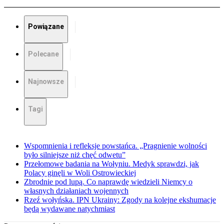
Powiązane
Polecane
Najnowsze
Tagi
Wspomnienia i refleksje powstańca. „Pragnienie wolności
było silniejsze niż chęć odwetu”
Przełomowe badania na Wołyniu. Medyk sprawdzi, jak
Polacy ginęli w Woli Ostrowieckiej
Zbrodnie pod lupą. Co naprawdę wiedzieli Niemcy o
własnych działaniach wojennych
Rzeź wołyńska. IPN Ukrainy: Zgody na kolejne ekshumacje
będą wydawane natychmiast