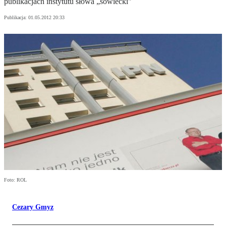
publikacjach instytutu słowa „sowiecki"
Publikacja:
01.05.2012 20:33
Foto: ROL
Cezary Gmyz