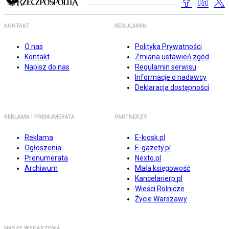
KONTAKT
REGULAMIN
O nas
Polityka Prywatności
Kontakt
Zmiana ustawień zgód
Napisz do nas
Regulamin serwisu
Informacje o nadawcy
Deklaracja dostępności
REKLAMA I PRENUMERATA
PARTNERZY
Reklama
E-kiosk.pl
Ogłoszenia
E-gazety.pl
Prenumerata
Nexto.pl
Archiwum
Mała księgowość
Kancelarierp.pl
Wieści Rolnicze
Życie Warszawy
NASZE WYDARZENIA