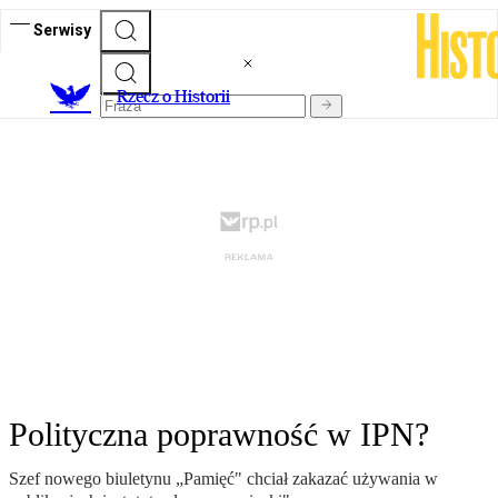
Serwisy
R
zecz o Historii
Polityczna poprawność w IPN?
Szef nowego biuletynu „Pamięć" chciał zakazać używania w