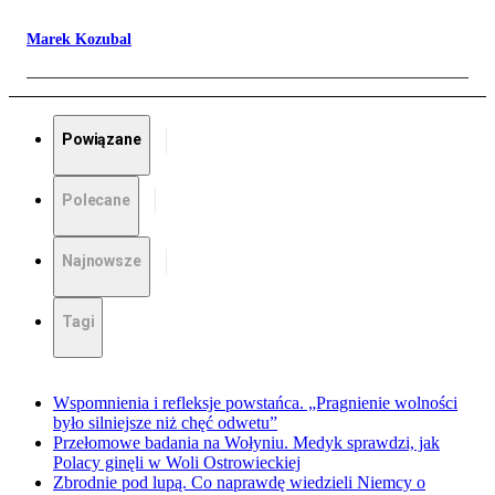
Marek Kozubal
Powiązane
Polecane
Najnowsze
Tagi
Wspomnienia i refleksje powstańca. „Pragnienie wolności
było silniejsze niż chęć odwetu”
Przełomowe badania na Wołyniu. Medyk sprawdzi, jak
Polacy ginęli w Woli Ostrowieckiej
Zbrodnie pod lupą. Co naprawdę wiedzieli Niemcy o