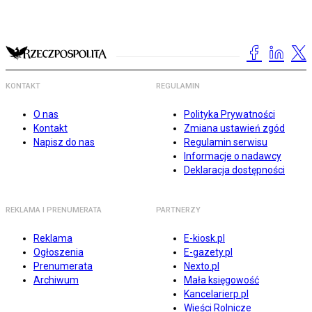
KONTAKT
REGULAMIN
O nas
Polityka Prywatności
Kontakt
Zmiana ustawień zgód
Napisz do nas
Regulamin serwisu
Informacje o nadawcy
Deklaracja dostępności
REKLAMA I PRENUMERATA
PARTNERZY
Reklama
E-kiosk.pl
Ogłoszenia
E-gazety.pl
Prenumerata
Nexto.pl
Archiwum
Mała księgowość
Kancelarierp.pl
Wieści Rolnicze