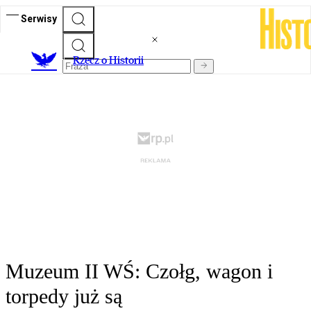
Serwisy
R
zecz o Historii
Muzeum II WŚ: Czołg, wagon i
torpedy już są