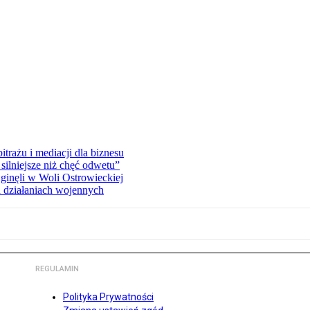
rażu i mediacji dla biznesu
silniejsze niż chęć odwetu”
ginęli w Woli Ostrowieckiej
 działaniach wojennych
REGULAMIN
Polityka Prywatności