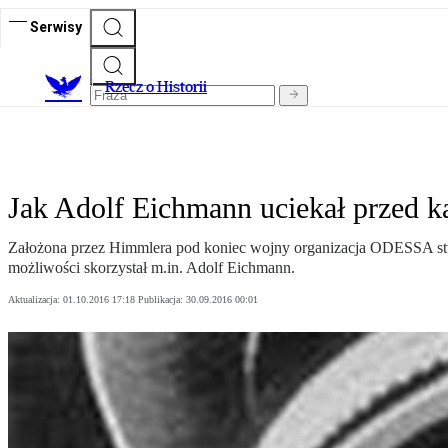
Serwisy
R
zecz o Historii
Jak Adolf Eichmann uciekał przed k
Założona przez Himmlera pod koniec wojny organizacja ODESSA stwo
możliwości skorzystał m.in. Adolf Eichmann.
Aktualizacja:
01.10.2016 17:18
Publikacja:
30.09.2016 00:01