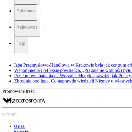
Polecane
Najnowsze
Tagi
Izba Przemysłowo-Handlowa w Krakowie była jak centrum arbit
Wspomnienia i refleksje powstańca. „Pragnienie wolności było 
Przełomowe badania na Wołyniu. Medyk sprawdzi, jak Polacy 
Zbrodnie pod lupą. Co naprawdę wiedzieli Niemcy o własnych
Promowane treści
KONTAKT
O nas