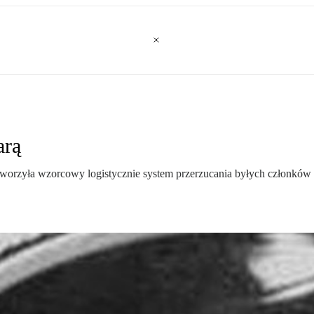
arą
rzyła wzorcowy logistycznie system przerzucania byłych członków SS