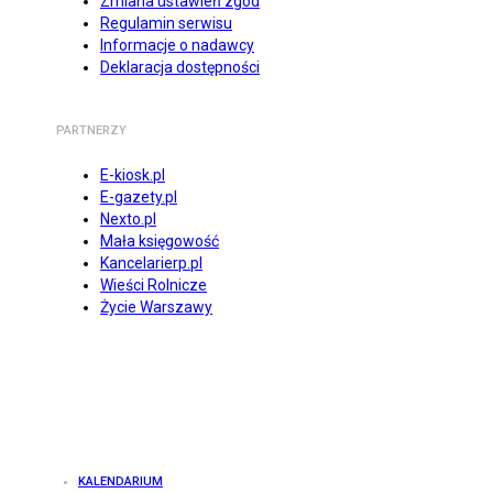
Zmiana ustawień zgód
Regulamin serwisu
Informacje o nadawcy
Deklaracja dostępności
PARTNERZY
E-kiosk.pl
E-gazety.pl
Nexto.pl
Mała księgowość
Kancelarierp.pl
Wieści Rolnicze
Życie Warszawy
KALENDARIUM