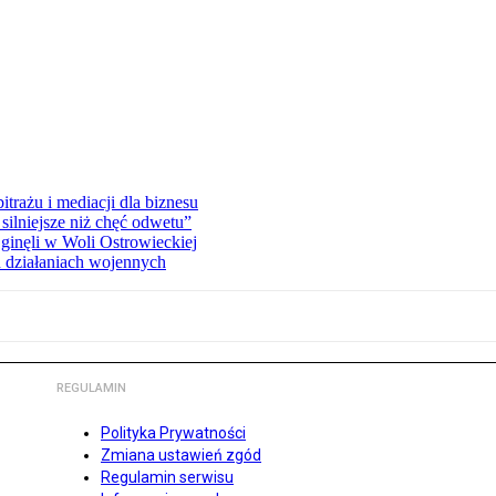
rażu i mediacji dla biznesu
silniejsze niż chęć odwetu”
ginęli w Woli Ostrowieckiej
 działaniach wojennych
REGULAMIN
Polityka Prywatności
Zmiana ustawień zgód
Regulamin serwisu