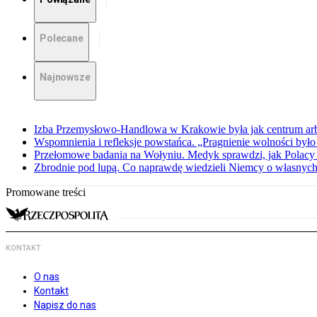
Polecane
Najnowsze
Izba Przemysłowo-Handlowa w Krakowie była jak centrum arbit
Wspomnienia i refleksje powstańca. „Pragnienie wolności było 
Przełomowe badania na Wołyniu. Medyk sprawdzi, jak Polacy 
Zbrodnie pod lupą. Co naprawdę wiedzieli Niemcy o własnych
Promowane treści
KONTAKT
O nas
Kontakt
Napisz do nas