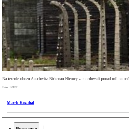
Na terenie obozu Auschwitz-Birkenau Niemcy zamordowali ponad milion osó
Foto: 123RF
Marek Kozubal
Powiązane