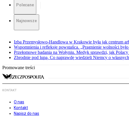
Polecane
Najnowsze
Izba Przemysłowo-Handlowa w Krakowie była jak centrum arbit
Wspomnienia i refleksje powstańca. „Pragnienie wolności było 
Przełomowe badania na Wołyniu. Medyk sprawdzi, jak Polacy 
Zbrodnie pod lupą. Co naprawdę wiedzieli Niemcy o własnych
Promowane treści
KONTAKT
O nas
Kontakt
Napisz do nas