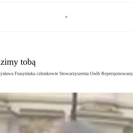
dzimy tobą
Władysława Frasyniuka członkowie Stowarzyszenia Osób Represjonowa