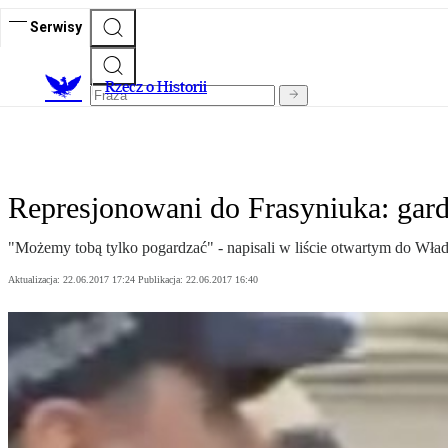
Serwisy
R
zecz o Historii
Represjonowani do Frasyniuka: gar
"Możemy tobą tylko pogardzać" - napisali w liście otwartym do 
Aktualizacja:
22.06.2017 17:24
Publikacja:
22.06.2017 16:40