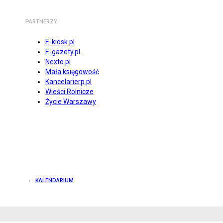
PARTNERZY
E-kiosk.pl
E-gazety.pl
Nexto.pl
Mała księgowość
Kancelarierp.pl
Wieści Rolnicze
Życie Warszawy
KALENDARIUM