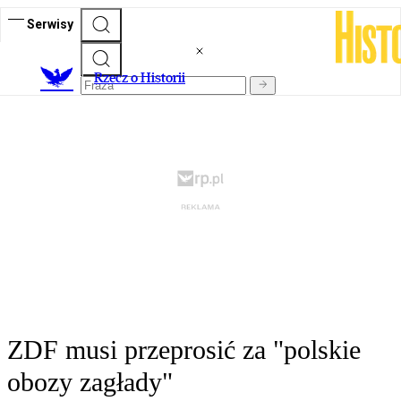
Serwisy
R
zecz o Historii
ZDF musi przeprosić za "polskie
obozy zagłady"