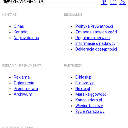
KONTAKT
REGULAMIN
O nas
Polityka Prywatności
Kontakt
Zmiana ustawień zgód
Napisz do nas
Regulamin serwisu
Informacje o nadawcy
Deklaracja dostępności
REKLAMA I PRENUMERATA
PARTNERZY
Reklama
E-kiosk.pl
Ogłoszenia
E-gazety.pl
Prenumerata
Nexto.pl
Archiwum
Mała księgowość
Kancelarierp.pl
Wieści Rolnicze
Życie Warszawy
NASZE WYDARZENIA