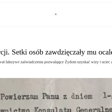
cji. Setki osób zawdzięczały mu ocal
ał fałszywe zaświadczenia pozwalające Żydom uzyskać wizy i uciec z