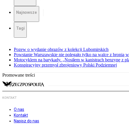
Najnowsze
Tagi
Pozew o wydanie obrazów z kolekcji Lubomirskich
Powstanie Warszawskie nie polegało tylko na walce z bronią w
Motocyklem na barykady. „Nosiłem w kanistrach benzynę z p
Konspiracyjny przemysł zbrojeniowy Polski Podziemnej
Promowane treści
KONTAKT
O nas
Kontakt
Napisz do nas