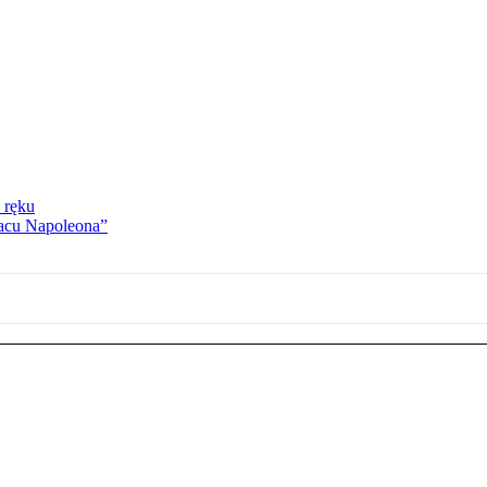
 ręku
lacu Napoleona”