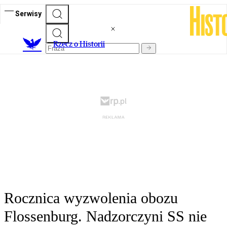
Serwisy
R
zecz o Historii
Rocznica wyzwolenia obozu
Flossenburg. Nadzorczyni SS nie