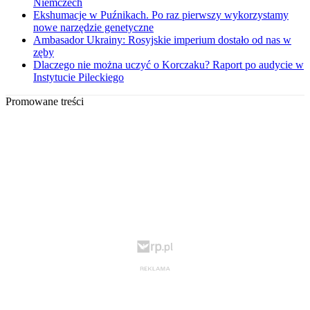
Niemczech
Ekshumacje w Puźnikach. Po raz pierwszy wykorzystamy
nowe narzędzie genetyczne
Ambasador Ukrainy: Rosyjskie imperium dostało od nas w
zęby
Dlaczego nie można uczyć o Korczaku? Raport po audycie w
Instytucie Pileckiego
Promowane treści