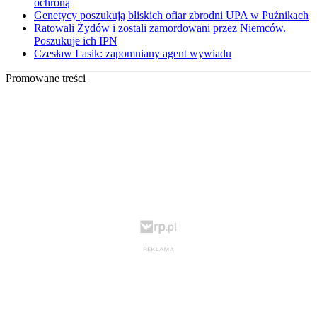
ochroną
Genetycy poszukują bliskich ofiar zbrodni UPA w Puźnikach
Ratowali Żydów i zostali zamordowani przez Niemców.
Poszukuje ich IPN
Czesław Lasik: zapomniany agent wywiadu
Promowane treści