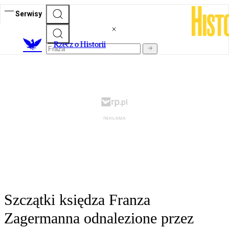
Serwisy
R
zecz o Historii
Szczątki księdza Franza
Zagermanna odnalezione przez