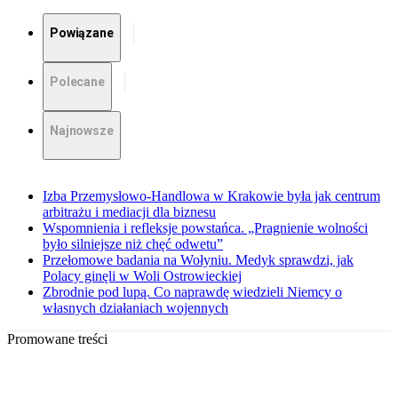
Powiązane
Polecane
Najnowsze
Izba Przemysłowo-Handlowa w Krakowie była jak centrum
arbitrażu i mediacji dla biznesu
Wspomnienia i refleksje powstańca. „Pragnienie wolności
było silniejsze niż chęć odwetu”
Przełomowe badania na Wołyniu. Medyk sprawdzi, jak
Polacy ginęli w Woli Ostrowieckiej
Zbrodnie pod lupą. Co naprawdę wiedzieli Niemcy o
własnych działaniach wojennych
Promowane treści