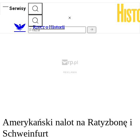
Serwisy
R
zecz o Historii
Amerykański nalot na Ratyzbonę i
Schweinfurt