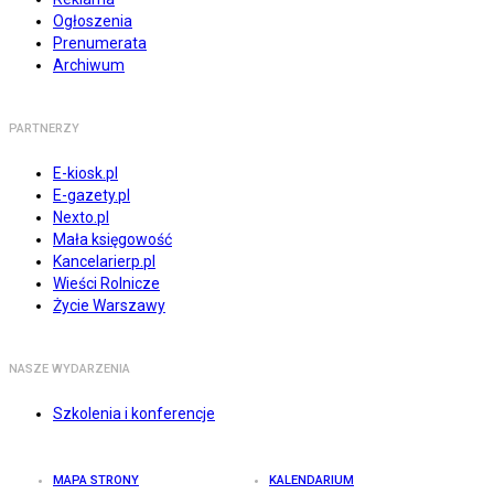
Ogłoszenia
Prenumerata
Archiwum
PARTNERZY
E-kiosk.pl
E-gazety.pl
Nexto.pl
Mała księgowość
Kancelarierp.pl
Wieści Rolnicze
Życie Warszawy
NASZE WYDARZENIA
Szkolenia i konferencje
MAPA STRONY
KALENDARIUM