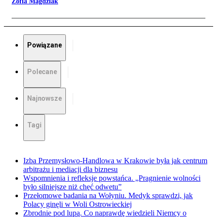
Zofia Magdziak
Powiązane
Polecane
Najnowsze
Tagi
Izba Przemysłowo-Handlowa w Krakowie była jak centrum
arbitrażu i mediacji dla biznesu
Wspomnienia i refleksje powstańca. „Pragnienie wolności
było silniejsze niż chęć odwetu”
Przełomowe badania na Wołyniu. Medyk sprawdzi, jak
Polacy ginęli w Woli Ostrowieckiej
Zbrodnie pod lupą. Co naprawdę wiedzieli Niemcy o