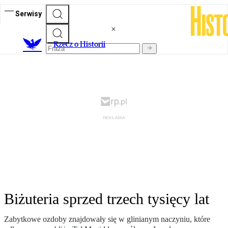
Serwisy
R
zecz o Historii
Biżuteria sprzed trzech tysięcy lat
Zabytkowe ozdoby znajdowały się w glinianym naczyniu, które