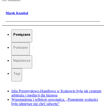
Foto: Bundesarchiv
Marek Kozubal
Powiązane
Polecane
Najnowsze
Tagi
Izba Przemysłowo-Handlowa w Krakowie była jak centrum
arbitrażu i mediacji dla biznesu
Wspomnienia i refleksje powstańca. „Pragnienie wolności
było silniejsze niż chęć odwetu”