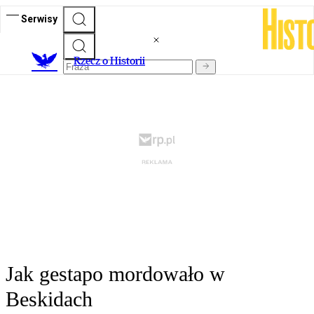
Serwisy
R
zecz o Historii
Jak gestapo mordowało w
Beskidach