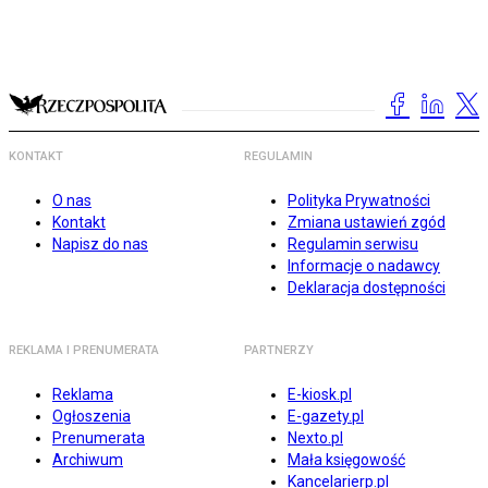
KONTAKT
REGULAMIN
O nas
Polityka Prywatności
Kontakt
Zmiana ustawień zgód
Napisz do nas
Regulamin serwisu
Informacje o nadawcy
Deklaracja dostępności
REKLAMA I PRENUMERATA
PARTNERZY
Reklama
E-kiosk.pl
Ogłoszenia
E-gazety.pl
Prenumerata
Nexto.pl
Archiwum
Mała księgowość
Kancelarierp.pl