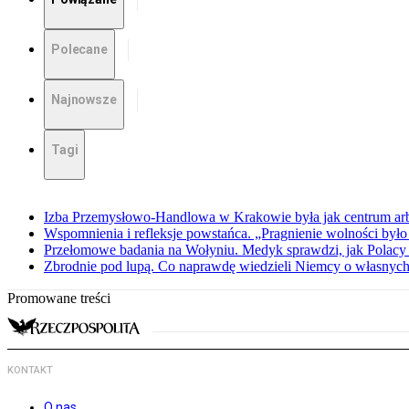
Polecane
Najnowsze
Tagi
Izba Przemysłowo-Handlowa w Krakowie była jak centrum arbit
Wspomnienia i refleksje powstańca. „Pragnienie wolności było 
Przełomowe badania na Wołyniu. Medyk sprawdzi, jak Polacy 
Zbrodnie pod lupą. Co naprawdę wiedzieli Niemcy o własnych
Promowane treści
KONTAKT
O nas