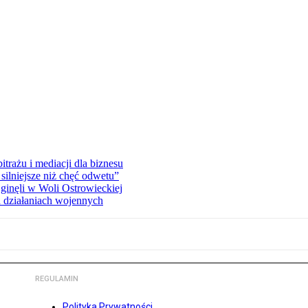
rażu i mediacji dla biznesu
silniejsze niż chęć odwetu”
ginęli w Woli Ostrowieckiej
 działaniach wojennych
REGULAMIN
Polityka Prywatności