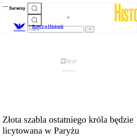
Serwisy
R
zecz o Historii
Złota szabla ostatniego króla będzie
licytowana w Paryżu