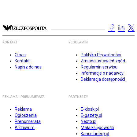
KONTAKT
REGULAMIN
O nas
Polityka Prywatności
Kontakt
Zmiana ustawień zgód
Napisz do nas
Regulamin serwisu
Informacje o nadawcy
Deklaracja dostępności
REKLAMA I PRENUMERATA
PARTNERZY
Reklama
E-kiosk.pl
Ogłoszenia
E-gazety.pl
Prenumerata
Nexto.pl
Archiwum
Mała księgowość
Kancelarierp.pl