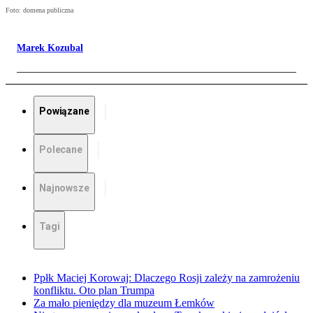
Foto: domena publiczna
Marek Kozubal
Powiązane
Polecane
Najnowsze
Tagi
Ppłk Maciej Korowaj: Dlaczego Rosji zależy na zamrożeniu
konfliktu. Oto plan Trumpa
Za mało pieniędzy dla muzeum Łemków