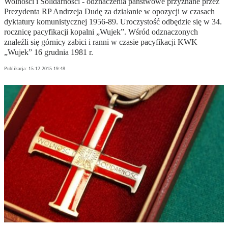
Wolności i Solidarności - odznaczenia państwowe przyznane przez
Prezydenta RP Andrzeja Dudę za działanie w opozycji w czasach
dyktatury komunistycznej 1956-89. Uroczystość odbędzie się w 34.
rocznicę pacyfikacji kopalni „Wujek”. Wśród odznaczonych
znaleźli się górnicy zabici i ranni w czasie pacyfikacji KWK
„Wujek” 16 grudnia 1981 r.
Publikacja:
15.12.2015 19:48