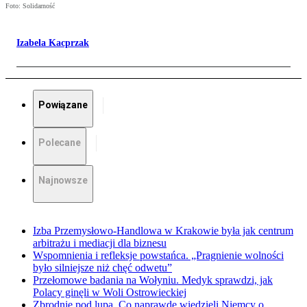
Foto: Solidarność
Izabela Kacprzak
Powiązane
Polecane
Najnowsze
Izba Przemysłowo-Handlowa w Krakowie była jak centrum
arbitrażu i mediacji dla biznesu
Wspomnienia i refleksje powstańca. „Pragnienie wolności
było silniejsze niż chęć odwetu”
Przełomowe badania na Wołyniu. Medyk sprawdzi, jak
Polacy ginęli w Woli Ostrowieckiej
Zbrodnie pod lupą. Co naprawdę wiedzieli Niemcy o