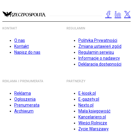
KONTAKT
REGULAMIN
O nas
Polityka Prywatności
Kontakt
Zmiana ustawień zgód
Napisz do nas
Regulamin serwisu
Informacje o nadawcy
Deklaracja dostępności
REKLAMA I PRENUMERATA
PARTNERZY
Reklama
E-kiosk.pl
Ogłoszenia
E-gazety.pl
Prenumerata
Nexto.pl
Archiwum
Mała księgowość
Kancelarierp.pl
Wieści Rolnicze
Życie Warszawy