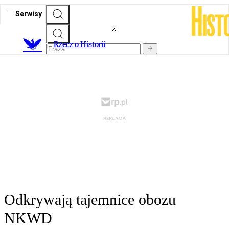
Serwisy
R
zecz o Historii
Odkrywają tajemnice obozu
NKWD