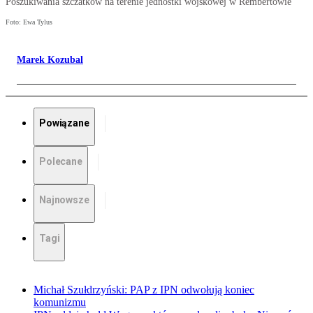
Poszukiwania szczatków na terenie jednostki wojskowej w Rembertowie
Foto: Ewa Tylus
Marek Kozubal
Powiązane
Polecane
Najnowsze
Tagi
Michał Szułdrzyński: PAP z IPN odwołują koniec
komunizmu