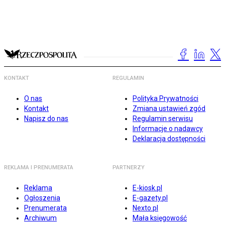
KONTAKT
REGULAMIN
O nas
Polityka Prywatności
Kontakt
Zmiana ustawień zgód
Napisz do nas
Regulamin serwisu
Informacje o nadawcy
Deklaracja dostępności
REKLAMA I PRENUMERATA
PARTNERZY
Reklama
E-kiosk.pl
Ogłoszenia
E-gazety.pl
Prenumerata
Nexto.pl
Archiwum
Mała księgowość