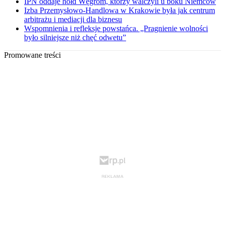
IPN oddaje hołd Węgrom, którzy walczyli u boku Niemców
Izba Przemysłowo-Handlowa w Krakowie była jak centrum
arbitrażu i mediacji dla biznesu
Wspomnienia i refleksje powstańca. „Pragnienie wolności
było silniejsze niż chęć odwetu”
Promowane treści