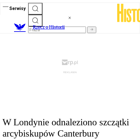
Serwisy
R
zecz o Historii
W Londynie odnaleziono szczątki
arcybiskupów Canterbury