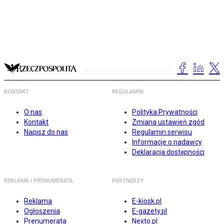
KONTAKT
REGULAMIN
O nas
Polityka Prywatności
Kontakt
Zmiana ustawień zgód
Napisz do nas
Regulamin serwisu
Informacje o nadawcy
Deklaracja dostępności
REKLAMA I PRENUMERATA
PARTNERZY
Reklama
E-kiosk.pl
Ogłoszenia
E-gazety.pl
Prenumerata
Nexto.pl