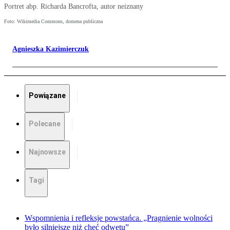
Portret abp. Richarda Bancrofta, autor neiznany
Foto: Wikimedia Commons, domena publiczna
Agnieszka Kazimierczuk
Powiązane
Polecane
Najnowsze
Tagi
Wspomnienia i refleksje powstańca. „Pragnienie wolności
było silniejsze niż chęć odwetu”