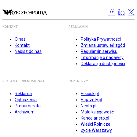
KONTAKT
REGULAMIN
O nas
Polityka Prywatności
Kontakt
Zmiana ustawień zgód
Napisz do nas
Regulamin serwisu
Informacje o nadawcy
Deklaracja dostępności
REKLAMA I PRENUMERATA
PARTNERZY
Reklama
E-kiosk.pl
Ogłoszenia
E-gazety.pl
Prenumerata
Nexto.pl
Archiwum
Mała księgowość
Kancelarierp.pl
Wieści Rolnicze
Życie Warszawy