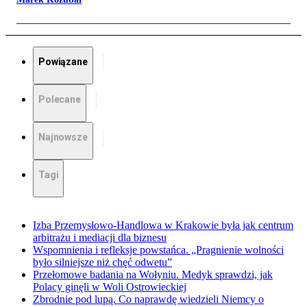
Powiązane
Polecane
Najnowsze
Tagi
Izba Przemysłowo-Handlowa w Krakowie była jak centrum
arbitrażu i mediacji dla biznesu
Wspomnienia i refleksje powstańca. „Pragnienie wolności
było silniejsze niż chęć odwetu”
Przełomowe badania na Wołyniu. Medyk sprawdzi, jak
Polacy ginęli w Woli Ostrowieckiej
Zbrodnie pod lupą. Co naprawdę wiedzieli Niemcy o