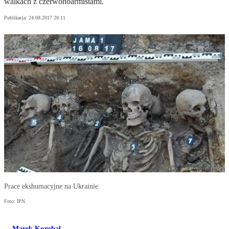
walkach z czerwonoarmistami.
Publikacja:
24.08.2017 20:11
Prace ekshumacyjne na Ukrainie.
Foto: IPN
Marek Kozubal