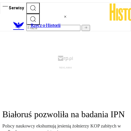
Serwisy
R
zecz o Historii
Białoruś pozwoliła na badania IPN
Polscy naukowcy ekshumują jesienią żołnierzy KOP zabitych w