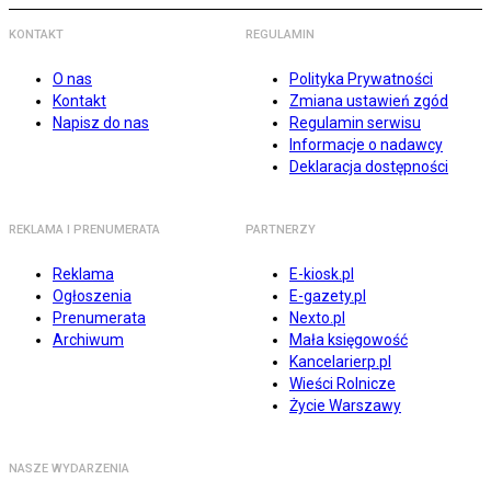
KONTAKT
REGULAMIN
O nas
Polityka Prywatności
Kontakt
Zmiana ustawień zgód
Napisz do nas
Regulamin serwisu
Informacje o nadawcy
Deklaracja dostępności
REKLAMA I PRENUMERATA
PARTNERZY
Reklama
E-kiosk.pl
Ogłoszenia
E-gazety.pl
Prenumerata
Nexto.pl
Archiwum
Mała księgowość
Kancelarierp.pl
Wieści Rolnicze
Życie Warszawy
NASZE WYDARZENIA