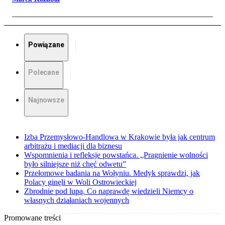
Powiązane
Polecane
Najnowsze
Izba Przemysłowo-Handlowa w Krakowie była jak centrum
arbitrażu i mediacji dla biznesu
Wspomnienia i refleksje powstańca. „Pragnienie wolności
było silniejsze niż chęć odwetu”
Przełomowe badania na Wołyniu. Medyk sprawdzi, jak
Polacy ginęli w Woli Ostrowieckiej
Zbrodnie pod lupą. Co naprawdę wiedzieli Niemcy o
własnych działaniach wojennych
Promowane treści