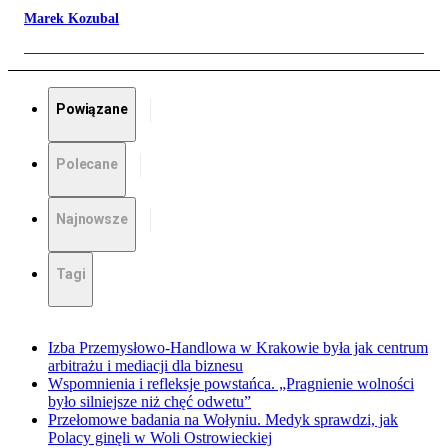
Marek Kozubal
Powiązane
Polecane
Najnowsze
Tagi
Izba Przemysłowo-Handlowa w Krakowie była jak centrum
arbitrażu i mediacji dla biznesu
Wspomnienia i refleksje powstańca. „Pragnienie wolności
było silniejsze niż chęć odwetu”
Przełomowe badania na Wołyniu. Medyk sprawdzi, jak
Polacy ginęli w Woli Ostrowieckiej