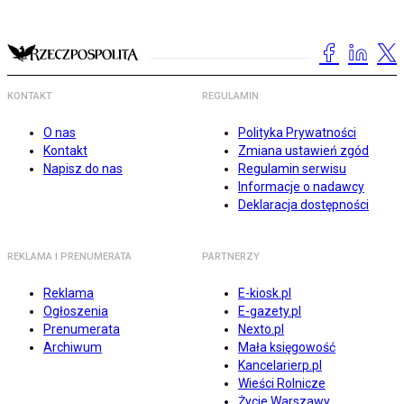
KONTAKT
REGULAMIN
O nas
Polityka Prywatności
Kontakt
Zmiana ustawień zgód
Napisz do nas
Regulamin serwisu
Informacje o nadawcy
Deklaracja dostępności
REKLAMA I PRENUMERATA
PARTNERZY
Reklama
E-kiosk.pl
Ogłoszenia
E-gazety.pl
Prenumerata
Nexto.pl
Archiwum
Mała księgowość
Kancelarierp.pl
Wieści Rolnicze
Życie Warszawy