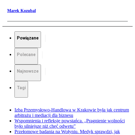
Marek Kozubal
Powiązane
Polecane
Najnowsze
Tagi
Izba Przemysłowo-Handlowa w Krakowie była jak centrum
arbitrażu i mediacji dla biznesu
Wspomnienia i refleksje powstańca. „Pragnienie wolności
było silniejsze niż chęć odwetu”
Przełomowe badania na Wołyniu. Medyk sprawdzi, jak