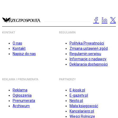
KONTAKT
REGULAMIN
O nas
Polityka Prywatności
Kontakt
Zmiana ustawień zgód
Napisz do nas
Regulamin serwisu
Informacje o nadawcy
Deklaracja dostępności
REKLAMA I PRENUMERATA
PARTNERZY
Reklama
E-kiosk.pl
Ogłoszenia
E-gazety.pl
Prenumerata
Nexto.pl
Archiwum
Mała księgowość
Kancelarierp.pl
Wieści Rolnicze