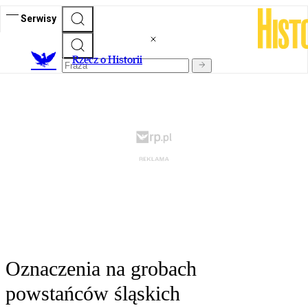
Serwisy
R
zecz o Historii
Oznaczenia na grobach
powstańców śląskich