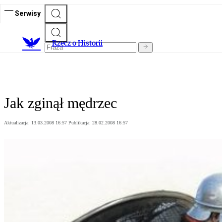
Serwisy
R
zecz o Historii
Jak zginął mędrzec
Aktualizacja:
13.03.2008 16:57
Publikacja:
28.02.2008 16:57