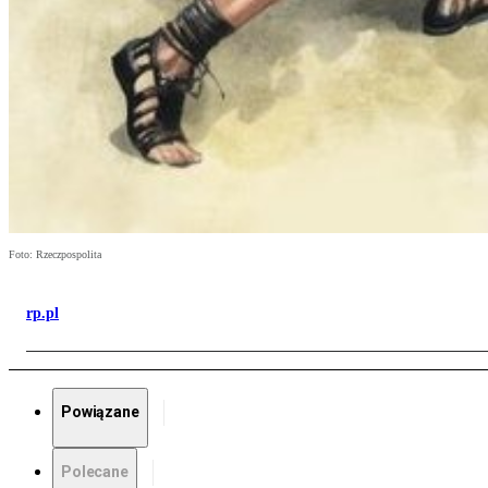
Foto: Rzeczpospolita
rp.pl
Powiązane
Polecane