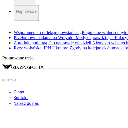
Najnowsze
Wspomnienia i refleksje powstańca. „Pragnienie wolności było 
Przełomowe badania na Wołyniu. Medyk sprawdzi, jak Polacy 
Zbrodnie pod lupą. Co naprawdę wiedzieli Niemcy o własnych
Rzeź wołyńska. IPN Ukrainy: Zgody na kolejne ekshumacje 
Promowane treści
KONTAKT
O nas
Kontakt
Napisz do nas